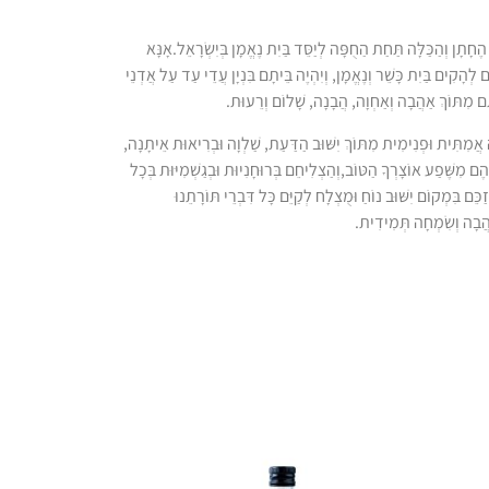
ֶחָתָן וְהַכַּלָּה תַּחַת הַחֻפָּה לְיַסֵּד בַּיִת נֶאֱמָן בְּיִשְׂרָאֵל.אָנָּא
ם לְהָקִים בַּיִת כָּשֵׁר וְנֶאֱמָן, וְיִהְיֶה בֵּיתָם בִּנְיָן עֲדֵי עַד עַל אֲדְנֵי
יתָם מִתּוֹךְ אַהֲבָה וְאַחְוָה, הֲבָנָה, שָׁלוֹם וְרֵעוּת.
 אֲמִתִּית וּפְנִימִית מִתּוֹךְ יִשּׁוּב הַדַּעַת, שַׁלְוָה וּבְרִיאוּת אֵיתָנָה,
הֶם מִשֶּׁפַע אוֹצָרְךָ הַטּוֹב,וְהַצְלִיחֵם בְּרוּחָנִיוּת וּבְגַשְׁמִיּוּת בְּכָל
כֵּם בִּמְקוֹם יִשּׁוּב נוֹחַ וּמֻצְלָח לְקַיֵּם כָּל דִּבְרֵי תּוֹרָתֵנוּ
ַהֲבָה וְשִׂמְחָה תְּמִידִית.