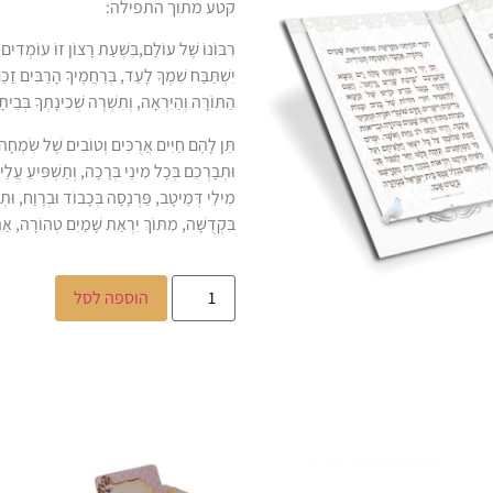
קטע מתוך התפילה:
רִבּוֹנוֹ שֶׁל עוֹלָם,בִּשְׁעַת רָצוֹן זוֹ עוֹמְדִים ה
יִשְׁתַּבַּח שִׁמְךָ לָעַד, בְּרַחֲמֶיךָ הָרַבִּים זַכֵּ
הַתּוֹרָה וְהַיִּרְאָה, וְתִשְׁרֶה שְׁכִינָתְךָ בְּבֵ
תֵּן לָהֶם חַיִּים אֲרֻכִּים וְטוֹבִים שֶׁל שִׂמְחָה
וּתְבָרְכֵם בְּכָל מִינֵי בְּרָכָה, וְתַשְׁפִּיעַ עֲלֵי
מִילֵי דְּמֵיטָב, פַּרְנָסָה בְּכָבוֹד וּבְרֶוַח, וּתְזַ
בִּקְדֻשָּׁה, מִתּוֹךְ יִרְאַת שָׁמַיִם טְהוֹרָה, א
הוספה לסל