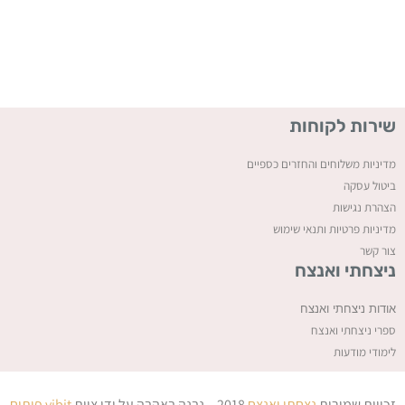
שירות לקוחות
מדיניות משלוחים והחזרים כספיים
ביטול עסקה
ה
צהרת נגישות
מדיניות פרטיות ותנאי שימוש
צור קשר
ניצחתי ואנצח
אודות ניצחתי ואנצח
ספרי ניצחתי ואנצח
לימודי מודעות
זכויות שמורות
נצחתי ואנצח
2018 – נבנה באהבה על ידי צוות
vibit
פיתוח