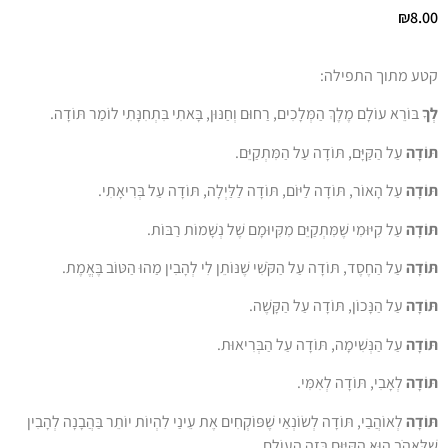
₪
8.00
קטע מתוך התפילה:
לְךָ
בּוֹרֵא עוֹלָם מֶלֶךְ הַמְּלָכִים, רַחוּם וְחַנּוּן, בָּאתִי בִּתְחִנָּתִי לוֹמַר תּוֹדָה.
תּוֹדָה
עַל הַקַּיָּם, תּוֹדָה עַל הַמִּתְקַיֵּם.
תּוֹדָה
עַל הָאוֹר, תּוֹדָה לַיּוֹם, תּוֹדָה לַלַּיְלָה, תּוֹדָה עַל בְּרִיאָתִי.
תּוֹדָה
עַל קִיּוּמִי שֶׁמִּתְקַיֵּם מִקִּיוּמָם שֶׁל נְשָׁמוֹת רַבּוֹת.
תּוֹדָה
עַל הַחֶסֶד, תּוֹדָה עַל הַקֹּשִׁי שֶׁנּוֹתֵן לִי לְהָבִין מַהוּ הַטּוֹב בֶּאֱמֶת.
תּוֹדָה
עַל הַנָּכוֹן, תּוֹדָה עַל הַקָּשֶׁה.
תּוֹדָה
עַל הַנְּשִׁימָה, תּוֹדָה עַל הַבְּרִיאוּת.
תּוֹדָה
לְאָבִי, תּוֹדָה לְאִמִּי.
תּוֹדָה
לְאוֹהֲבַי, תּוֹדָה לְשׂוֹנְאַי שֶׁפּוֹקְחִים אֶת עֵינַי לִהְיוֹת יוֹתֵר בַּהֲבָנָה לְהָבִין
שֶׁלֶּאֱהֹב הוּא הַקִּיּוּם בְּזֶה הָעוֹלָם.