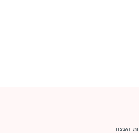
תי ואנצח