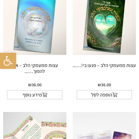
פתח סרגל 
עצות ממעמקי הלב – פגעו בי!…...
עצות ממעמקי הלב – איך
להפוך…...
₪
36.00
₪
36.00
הוספה לסל
מידע נוסף